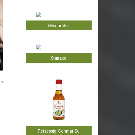
Misobrühe
Shiitake
en
Reisessig Genmai Su