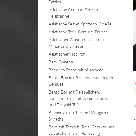
Patties
Asiatische Gemüse-Sprossen-
Reispfanne
Asiatische Seitan-Spitzkohl-Spieße
Asiatische Tofu-Gemüse-Pfanne
Asiatischer Glasnudelsalat mit
Minze und Limette
Asiatischer Hot Pot
Bami Goreng
Bärlauch Pesto mit Misopaste
Bento Box mit Reis und sautiertem
R
Gemüse
R
Bento Box mit Reisbällchen,
Sommerrollen mit Gemüsesticks
und Teriyaki-Tofu
P
Blumenkohl „Chicken“-Wings mit
Sriracha
F
Bowl mit Tempeh, Reis, Gemüse und
R
asiatischem Tahini-Dressing