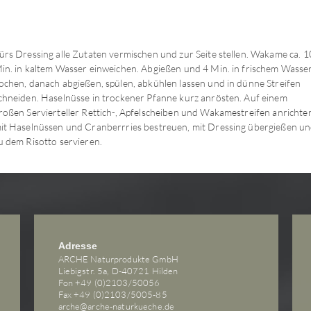
ürs Dressing alle Zutaten vermischen und zur Seite stellen. Wakame ca. 1
in. in kaltem Wasser einweichen. Abgießen und 4 Min. in frischem Wasse
ochen, danach abgießen, spülen, abkühlen lassen und in dünne Streifen
chneiden. Haselnüsse in trockener Pfanne kurz anrösten. Auf einem
roßen Servierteller Rettich-, Apfelscheiben und Wakamestreifen anrichte
it Haselnüssen und Cranberrries bestreuen, mit Dressing übergießen u
u dem Risotto servieren.
Adresse
ARCHE Naturprodukte GmbH
Liebigstr. 5a, D-40721 Hilden
Fon +49 (0)2103/50056
Fax +49 (0)2103/5005-85
arche@arche-naturkueche.de