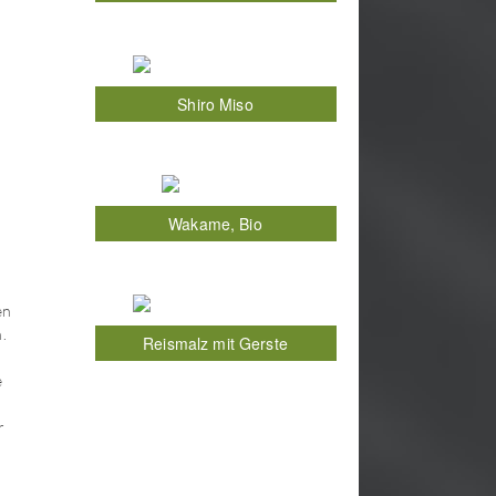
Shiro Miso
Wakame, Bio
en
.
Reismalz mit Gerste
e
r