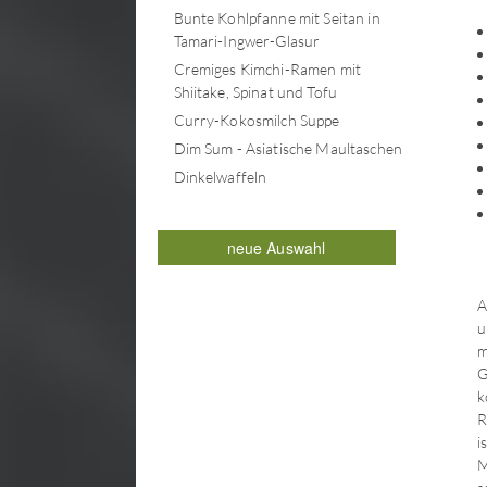
Bunte Kohlpfanne mit Seitan in
Tamari-Ingwer-Glasur
Cremiges Kimchi-Ramen mit
Shiitake, Spinat und Tofu
Curry-Kokosmilch Suppe
Dim Sum - Asiatische Maultaschen
Dinkelwaffeln
Erdbeer-Bananen-Brot
Erdbeer-Kokoscreme-Torte
neue Auswahl
Erdbeer-Pfannkuchen mit
Kokoscreme und Schokosauce
A
Erdbeer-Vanille-Marmelade
u
Erdbeermarmelade
m
Fenchel-Gemüsepfanne
G
indonesischer Art
k
R
Frucht-Törtchen
i
Frühlingsrollen mit Karotten-
M
Lauch-Ananas Füllung