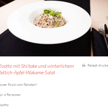
isotto mit Shiitake und winterlichem
Rezept druck
ettich-Apfel-Wakame-Salat
ower Food vom Feinsten!
ür 4 Personen
isotto: