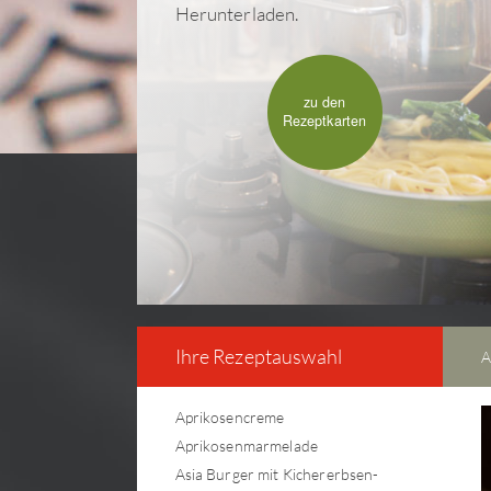
Herunterladen.
zu den
Rezeptkarten
Ihre Rezeptauswahl
A
Aprikosencreme
Aprikosenmarmelade
Asia Burger mit Kichererbsen-