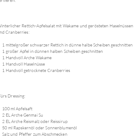
ervieren.
interlicher Rettich-Apfelsalat mit Wakame und gerösteten Haselnüssen
nd Cranberries:
1 mittelgroßer schwarzer Rettich in dünne halbe Scheiben geschnitten
1 großer Apfel in dünnen halben Scheiben geschnitten
1 Handvoll Arche Wakame
1 Handvoll Haselnüsse
1 Handvoll getrocknete Cranberries
ürs Dressing:
100 ml Apfelsaft
2 EL Arche Genmai Su
2 EL Arche Reismalz oder Reissirup
50 ml Rapskernöl oder Sonnenblumenöl
Salz und Pfeffer zum Abschmecken