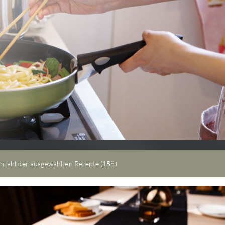
Matcha-Schale
Natürliche Unvollkommenh
die bezaubert - mit ...
zum Kochzubehör
nzahl der ausgewählten Rezepte (158)