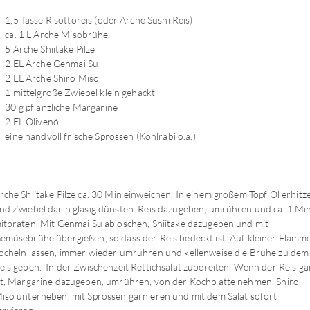
1,5 Tasse Risottoreis (oder Arche Sushi Reis)
ca. 1 L Arche Misobrühe
5 Arche Shiitake Pilze
2 EL Arche Genmai Su
2 EL Arche Shiro Miso
1 mittelgroße Zwiebel klein gehackt
30 g pflanzliche Margarine
2 EL Olivenöl
eine handvoll frische Sprossen (Kohlrabi o.ä.)
rche Shiitake Pilze ca. 30 Min einweichen. In einem großem Topf Öl erhitz
nd Zwiebel darin glasig dünsten. Reis dazugeben, umrühren und ca. 1 Min
itbraten. Mit Genmai Su ablöschen, Shiitake dazugeben und mit
emüsebrühe übergießen, so dass der Reis bedeckt ist. Auf kleiner Flamm
öcheln lassen, immer wieder umrühren und kellenweise die Brühe zu dem
eis geben. In der Zwischenzeit Rettichsalat zubereiten. Wenn der Reis ga
st, Margarine dazugeben, umrühren, von der Kochplatte nehmen, Shiro
iso unterheben, mit Sprossen garnieren und mit dem Salat sofort