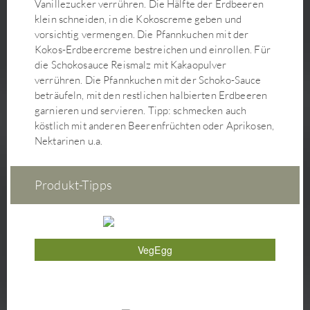
Vanillezucker verrühren. Die Hälfte der Erdbeeren
Kokos-Matcha-Makronen
klein schneiden, in die Kokoscreme geben und
vorsichtig vermengen. Die Pfannkuchen mit der
Kokosmilchreis mit Mango und karamelliger Kokossauce
Kokos-Erdbeercreme bestreichen und einrollen. Für
Koreanische Glasnudelpfanne Japchae
die Schokosauce Reismalz mit Kakaopulver
Körnerbrötchen (mit Hefe)
verrühren. Die Pfannkuchen mit der Schoko-Sauce
Korokke– japanische Kroketten
beträufeln, mit den restlichen halbierten Erdbeeren
garnieren und servieren. Tipp: schmecken auch
Kürbis-Brioche
köstlich mit anderen Beerenfrüchten oder Aprikosen,
Kürbis-Flammkuchen mit Grünkohl-Lauch-Salat
Nektarinen u.a.
Kürbis-Misosuppe
Kürbisaufstrich
Produkt-Tipps
Lauchgemüse mit veganer Sauce Bèarnaise
Lebkuchen
Linsenbraten mit Pflaumen
Maiskölbchen-Frites
VegEgg
Maki Sushi
Mango Sweet Chili Rolls
Matcha Latte