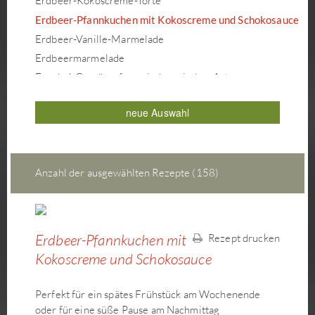
Erdbeer-Kokoscreme-Torte
Erdbeer-Pfannkuchen mit Kokoscreme und Schokosauce
Erdbeer-Vanille-Marmelade
Erdbeermarmelade
Fenchel-Gemüsepfanne indonesischer Art
Frucht-Törtchen
neue Auswahl
Frühlingsrollen mit Karotten-Lauch-Ananas Füllung
Galettes mit Wirsing-Paprika-Tofu Füllung & Miso-Mayo
Gebratene Shirataki in Erdnusssauce
Gebratene Shirataki Spaghetti
Anzahl der ausgewählten Rezepte (158)
Gefüllte Ofen-Süßkartoffel mit Curry Saté-Dressing
Gemüse-Bowl mit Thailändischem Dressing
Gemüse-Tempura
Erdbeer-Pfannkuchen mit
Rezept drucken
Gemüse-Tofuspieße mit Misosauce
Kokoscreme und Schokosauce
Glasnudelsalat Thai Sweet Chili
Grüner Spargel oder Bohnen mit Ketjap Manis und
Perfekt für ein spätes Frühstück am Wochenende
Gomasio
oder für eine süße Pause am Nachmittag