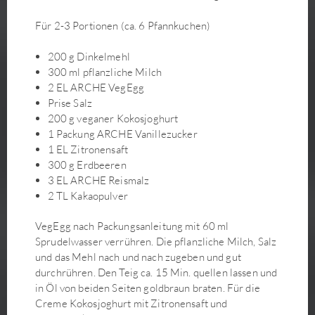
Grüner Spargel-Salat mit Ume-Su-Dressing
Gurkensalat
Für 2-3 Portionen (ca. 6 Pfannkuchen)
Gyoza mit Kimchi-Füllung
200 g Dinkelmehl
Hefezopf mit Schokocreme
300 ml pflanzliche Milch
Himbeer-Mandelcreme-Tarte
2 EL ARCHE VegEgg
Hirse-Gemüse-Schnitte mit Senfkruste
Prise Salz
200 g veganer Kokosjoghurt
Indonesisches Gado-Gado - Wokgemüse mit köstlicher
1 Packung ARCHE Vanillezucker
Sauce
1 EL Zitronensaft
Japanische Udon Seitan Suppe
300 g Erdbeeren
Kaffee-Schoko-Schnitten
3 EL ARCHE Reismalz
Kartoffel-Gemüse-Gratin
2 TL Kakaopulver
Kirschmarmelade mit Cranbeeries
VegEgg nach Packungsanleitung mit 60 ml
Kirschtaler
Sprudelwasser verrühren. Die pflanzliche Milch, Salz
Kohlsäckchen mit Soja-Hack, Shiitake, Dulse und
und das Mehl nach und nach zugeben und gut
Buchweizen-Teriyaki-Füllung auf Kürbis-Paprika-
durchrühren. Den Teig ca. 15 Min. quellen lassen und
Cremesauce
in Öl von beiden Seiten goldbraun braten. Für die
Kokos-Currysuppe mit Süßkartoffeln, Blumenkohl und
Creme Kokosjoghurt mit Zitronensaft und
Glasnudeln