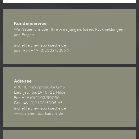
Kokos-Matcha-Makronen
Kokosmilchreis mit Mango und karamelliger Kokossauce
Kundenservice
Koreanische Glasnudelpfanne Japchae
Wir freuen uns über Ihre Anregungen, Ideen, Rückmeldungen
Körnerbrötchen (mit Hefe)
und Fragen:
Korokke– japanische Kroketten
arche@arche-naturkueche.de
Kürbis-Brioche
oder Fon +49 (0)2103/50056
Kürbis-Flammkuchen mit Grünkohl-Lauch-Salat
Kürbis-Misosuppe
Kürbisaufstrich
Adresse
Lauchgemüse mit veganer Sauce Bèarnaise
ARCHE Naturprodukte GmbH
Lebkuchen
Liebigstr. 5a, D-40721 Hilden
Fon +49 (0)2103/50056
Linsenbraten mit Pflaumen
Fax +49 (0)2103/5005-85
Maiskölbchen-Frites
arche@arche-naturkueche.de
www.arche-naturkueche.de
Maki Sushi
Mango Sweet Chili Rolls
Matcha Latte