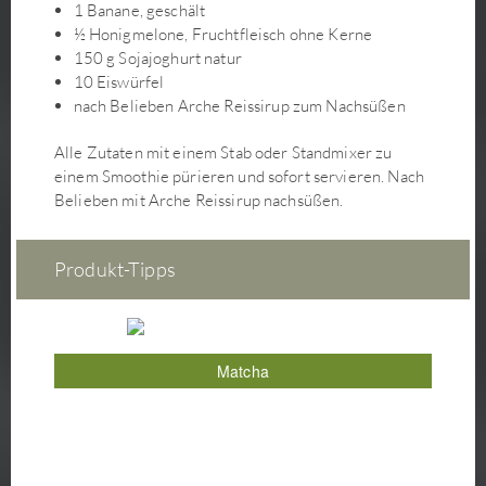
Grüner Spargel-Salat mit Ume-Su-Dressing
1 Banane, geschält
½ Honigmelone, Fruchtfleisch ohne Kerne
Gurkensalat
150 g Sojajoghurt natur
Gyoza mit Kimchi-Füllung
10 Eiswürfel
Hefezopf mit Schokocreme
nach Belieben Arche Reissirup zum Nachsüßen
Himbeer-Mandelcreme-Tarte
Alle Zutaten mit einem Stab oder Standmixer zu
Hirse-Gemüse-Schnitte mit Senfkruste
einem Smoothie pürieren und sofort servieren. Nach
Indonesisches Gado-Gado - Wokgemüse mit köstlicher
Belieben mit Arche Reissirup nachsüßen.
Sauce
Japanische Udon Seitan Suppe
Kaffee-Schoko-Schnitten
Produkt-Tipps
Kartoffel-Gemüse-Gratin
Kirschmarmelade mit Cranbeeries
Kirschtaler
Matcha
Kohlsäckchen mit Soja-Hack, Shiitake, Dulse und
Buchweizen-Teriyaki-Füllung auf Kürbis-Paprika-
Cremesauce
Kokos-Currysuppe mit Süßkartoffeln, Blumenkohl und
Glasnudeln