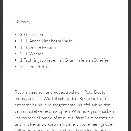
Kokos-Matcha-Makronen
Kokosmilchreis mit Mango und karamelliger Kokossauce
Dressing:
Koreanische Glasnudelpfanne Japchae
Körnerbrötchen (mit Hefe)
3 EL Olivenöl
Korokke– japanische Kroketten
1 TL Arche Umeboshi Paste
Kürbis-Brioche
1 EL Arche Reismalz
2 EL Wasser
Kürbis-Flammkuchen mit Grünkohl-Lauch-Salat
1 Frühlingszwiebel mit Grün, in feinen Streifen
Kürbis-Misosuppe
Salz und Pfeffer
Kürbisaufstrich
Lauchgemüse mit veganer Sauce Bèarnaise
Lebkuchen
Rucola waschen und gut abtrocknen. Rote Beete in
Linsenbraten mit Pflaumen
mundgerechte Würfel schneiden. Birne vierteln,
Maiskölbchen-Frites
entkernen und in mundgerechte Würfel schneiden.
Maki Sushi
Granatapfelkerne ausklopfen. Walnüsse grob hacken,
in trockener Pfanne rösten, mit Prise Salz bestreuen
Mango Sweet Chili Rolls
und mit Reismalz karamellisieren. Auf einem großen
Matcha Latte
Teller oder in einer Salatschüssel rote Beete, Birne,