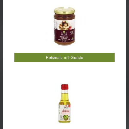
Ramen-Salat mit Sesamdressing
Rhabarberkuchen
Risotto mit Shiitake und winterlichem Rettich-Apfel-
Wakame-Salat
Rote Bete Curry
Rote-Beete-Birne-Granatapfel-Salat mit
karamellisierten Walnüssen
Rotkohl-Möhren-Coleslaw mit asiatischem Ingwer-
Reismalz mit Gerste
Dressing
Rotkohl-Steaks mit Kräuter-Panko
Rucolasalat mit Orangendressing
Salatwraps mit Glasnudeln
Sauerteigbrot ohne Hefe
Scharfe Gemüse-Pfanne
Scharfe Sambal-Sauce zu gebratenem Tempeh
Scharfe Udon-Tofu-Suppe
Schneller Apfelkuchen