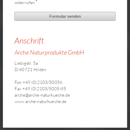
*
widerrufen.
Anschrift
Arche Naturprodukte GmbH
Liebigstr. 5a
D-40721 Hilden
Fon +49 (0)2103/50056
Fax +49 (0)2103/5005-85
arche@arche-naturkueche.de
www.arche-naturkueche.de