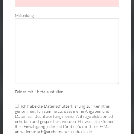
Mitteilung
Felder mit * bitte ausfüllen
Ich habe die Datenschutzerklärung zur Kenntnis
genommen. Ich stimme zu, dass meine Angaben und
Daten zur Beantwortung meiner Anfrage elektronisch
erhoben und gespeichert werden. Hinweis: Sie können
Ihre Einwilligung jederzeit für die Zukunft per E-Mail
an widerspruch@arche-naturprodukte.de