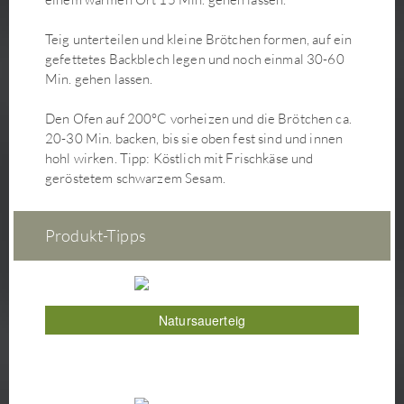
Kokos-Matcha-Makronen
Teig unterteilen und kleine Brötchen formen, auf ein
Kokosmilchreis mit Mango und karamelliger Kokossauce
gefettetes Backblech legen und noch einmal 30-60
Koreanische Glasnudelpfanne Japchae
Min. gehen lassen.
Körnerbrötchen (mit Hefe)
Den Ofen auf 200°C vorheizen und die Brötchen ca.
Korokke– japanische Kroketten
20-30 Min. backen, bis sie oben fest sind und innen
Kürbis-Brioche
hohl wirken. Tipp: Köstlich mit Frischkäse und
Kürbis-Flammkuchen mit Grünkohl-Lauch-Salat
geröstetem schwarzem Sesam.
Kürbis-Misosuppe
Kürbisaufstrich
Produkt-Tipps
Lauchgemüse mit veganer Sauce Bèarnaise
Lebkuchen
Linsenbraten mit Pflaumen
Maiskölbchen-Frites
Natursauerteig
Maki Sushi
Mango Sweet Chili Rolls
Matcha Latte