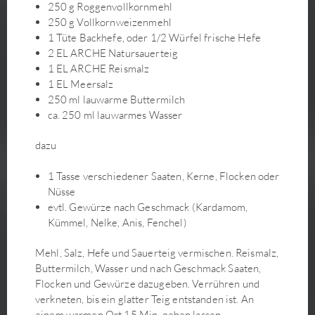
Grüner Spargel-Salat mit Ume-Su-Dressing
250 g Roggenvollkornmehl
250 g Vollkornweizenmehl
Gurkensalat
1 Tüte Backhefe, oder 1/2 Würfel frische Hefe
Gyoza mit Kimchi-Füllung
2 EL ARCHE Natursauerteig
Hefezopf mit Schokocreme
1 EL ARCHE Reismalz
Himbeer-Mandelcreme-Tarte
1 EL Meersalz
Hirse-Gemüse-Schnitte mit Senfkruste
250 ml lauwarme Buttermilch
ca. 250 ml lauwarmes Wasser
Indonesisches Gado-Gado - Wokgemüse mit köstlicher
Sauce
dazu
Japanische Udon Seitan Suppe
Kaffee-Schoko-Schnitten
1 Tasse verschiedener Saaten, Kerne, Flocken oder
Kartoffel-Gemüse-Gratin
Nüsse
evtl. Gewürze nach Geschmack (Kardamom,
Kirschmarmelade mit Cranbeeries
Kümmel, Nelke, Anis, Fenchel)
Kirschtaler
Kohlsäckchen mit Soja-Hack, Shiitake, Dulse und
Mehl, Salz, Hefe und Sauerteig vermischen. Reismalz,
Buchweizen-Teriyaki-Füllung auf Kürbis-Paprika-
Buttermilch, Wasser und nach Geschmack Saaten,
Cremesauce
Flocken und Gewürze dazugeben. Verrühren und
Kokos-Currysuppe mit Süßkartoffeln, Blumenkohl und
verkneten, bis ein glatter Teig entstanden ist. An
Glasnudeln
einem warmen Ort 15 Min. gehen lassen.