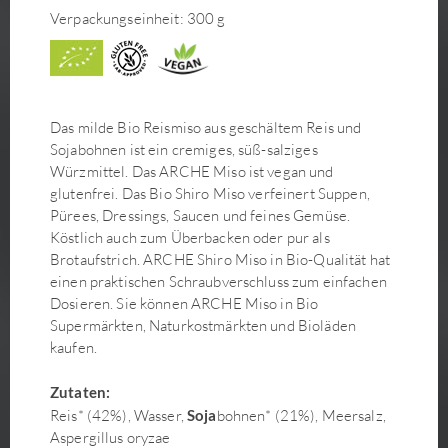
Verpackungseinheit: 300 g
Das milde Bio Reismiso aus geschältem Reis und
Sojabohnen ist ein cremiges, süß-salziges
Würzmittel. Das ARCHE Miso ist vegan und
glutenfrei. Das Bio Shiro Miso verfeinert Suppen,
Pürees, Dressings, Saucen und feines Gemüse.
Köstlich auch zum Überbacken oder pur als
Brotaufstrich. ARCHE Shiro Miso in Bio-Qualität hat
einen praktischen Schraubverschluss zum einfachen
Dosieren. Sie können ARCHE Miso in Bio
Supermärkten, Naturkostmärkten und Bioläden
kaufen.
Zutaten:
Reis* (42%), Wasser,
Soja
bohnen* (21%), Meersalz,
Aspergillus oryzae