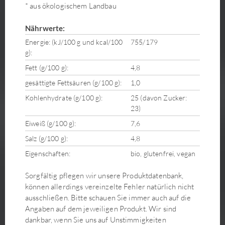
* aus ökologischem Landbau
Nährwerte:
Energie: (kJ/100 g und kcal/100
755/179
g):
Fett (g/100 g):
4,8
gesättigte Fettsäuren (g/100 g):
1,0
Kohlenhydrate (g/100 g):
25 (davon Zucker:
23)
Eiweiß (g/100 g):
7,6
Salz (g/100 g):
4,8
Eigenschaften:
bio, glutenfrei, vegan
Sorgfältig pflegen wir unsere Produktdatenbank,
können allerdings vereinzelte Fehler natürlich nicht
ausschließen. Bitte schauen Sie immer auch auf die
Angaben auf dem jeweiligen Produkt. Wir sind
dankbar, wenn Sie uns auf Unstimmigkeiten