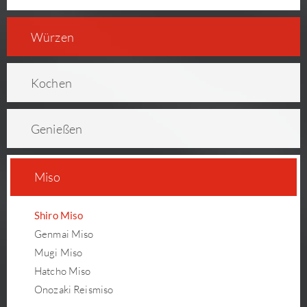
Würzen
Kochen
Genießen
Miso
Shiro Miso
Genmai Miso
Mugi Miso
Hatcho Miso
Onozaki Reismiso