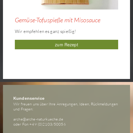
Gemüse-Tofuspieße mit Misosauce
Wir empfehlen es ganz spießig!
zum Rezept
Kundenservice
Wir freuen uns über Ihre Anregungen, Ideen, Rückmeldungen
und Fragen:
arche@arche-naturkueche.de
oder Fon +49 (0)2103/50056