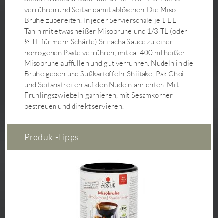
Matcha Smoothie
verrühren und Seitan damit ablöschen. Die Miso-
Matcha-Energie-Kugeln
Brühe zubereiten. In jeder Servierschale je 1 EL
Matcha-Grüntee-Eis
Tahin mit etwas heißer Misobrühe und 1/3 TL (oder
½ TL für mehr Schärfe) Sriracha Sauce zu einer
Milchreis mit Kirschen-Ingwer-Kompott
homogenen Paste verrühren, mit ca. 400 ml heißer
Miso Kraftbrühe mit Shiitake Pilzen, Wakame,
Misobrühe auffüllen und gut verrühren. Nudeln in die
Mungobohnen-Keimlingen und Tofu
Brühe geben und Süßkartoffeln, Shiitake, Pak Choi
Misosuppe
und Seitanstreifen auf den Nudeln anrichten. Mit
Misosuppe mit Udon
Frühlingszwiebeln garnieren, mit Sesamkörner
bestreuen und direkt servieren.
Nachos mit Grünem und Rotem Chili-Dip
Nasi Goreng Reispfanne mit Sambal Oelek
Nori-Chips
Produkt-Tipps
Pak Choi Gemüsepfanne mit Sojabohnen-Keimlingen
Pflaumen-Zimt-Aufstrich
Pilzpfanne mit Seitanstreifen
Poke Bowl mit knusprigem Ingwer-Tofu
Quark-Sahne-Creme für Tortenbeläge
Quitten-Apfel-Aufstrich