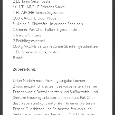
2 EL Tahin Sesampaste
Kokos-Matcha-Makronen
ca. 1 TL ARCHE Sriracha Sauce
1 EL ARCHE Tamari Sojasauce
Kokosmilchreis mit Mango und karamelliger Kokossauce
100 g ARCHE Udon Nudeln
Koreanische Glasnudelpfanne Japchae
½ kleine Süßkartoffel, in dünnen Scheiben
Körnerbrötchen (mit Hefe)
1 kleiner Pak Choi, halbiert, geschnitten
Korokke– japanische Kroketten
6 frische Shiitake
2 Frühlingszwiebel
Kürbis-Brioche
100 g ARCHE Seitan in dünne Streifen geschnitten
Kürbis-Flammkuchen mit Grünkohl-Lauch-Salat
1 EL Sesamkörner, geröstet
Kürbis-Misosuppe
Bratöl
Kürbisaufstrich
Lauchgemüse mit veganer Sauce Bèarnaise
Zubereitung
:
Lebkuchen
Udon Nudeln nach Packungsangabe kochen.
Linsenbraten mit Pflaumen
Zwischenzeitlich das Gemüse vorbereiten. In einer
Maiskölbchen-Frites
Pfanne wenig Bratöl erhitzen und Süßkartoffel und
Maki Sushi
Shiitake knusprig anbraten, zum Schluss Pak Choi
dazu geben und kurz mitbraten. In einer weiteren
Mango Sweet Chili Rolls
Pfanne Öl erhitzen und Seitanstreifen von allen
Matcha Latte
Seiten kross anbraten. Tamari mit 1/3 TL Sriracha