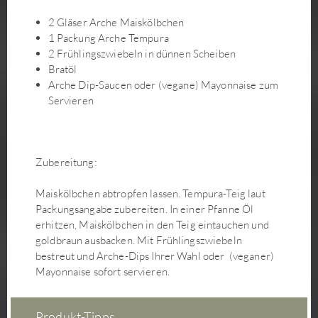
Grüner Spargel-Salat mit Ume-Su-Dressing
2 Gläser Arche Maiskölbchen
Gurkensalat
1 Packung Arche Tempura
Gyoza mit Kimchi-Füllung
2 Frühlingszwiebeln in dünnen Scheiben
Hefezopf mit Schokocreme
Bratöl
Himbeer-Mandelcreme-Tarte
Arche Dip-Saucen oder (vegane) Mayonnaise zum
Hirse-Gemüse-Schnitte mit Senfkruste
Servieren
Indonesisches Gado-Gado - Wokgemüse mit köstlicher
Sauce
Japanische Udon Seitan Suppe
Zubereitung:
Kaffee-Schoko-Schnitten
Kartoffel-Gemüse-Gratin
Maiskölbchen abtropfen lassen. Tempura-Teig laut
Packungsangabe zubereiten. In einer Pfanne Öl
Kirschmarmelade mit Cranbeeries
erhitzen, Maiskölbchen in den Teig eintauchen und
Kirschtaler
goldbraun ausbacken. Mit Frühlingszwiebeln
Kohlsäckchen mit Soja-Hack, Shiitake, Dulse und
bestreut und Arche-Dips Ihrer Wahl oder (veganer)
Buchweizen-Teriyaki-Füllung auf Kürbis-Paprika-
Mayonnaise sofort servieren.
Cremesauce
Kokos-Currysuppe mit Süßkartoffeln, Blumenkohl und
Produkt-Tipps
Glasnudeln