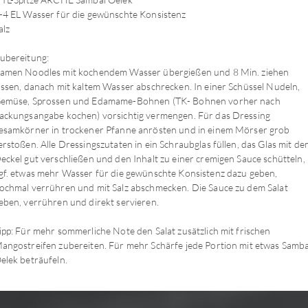
-4 EL Wasser für die gewünschte Konsistenz
alz
ubereitung:
amen Noodles mit kochendem Wasser übergießen und 8 Min. ziehen
assen, danach mit kaltem Wasser abschrecken. In einer Schüssel Nudeln,
emüse, Sprossen und Edamame-Bohnen (TK- Bohnen vorher nach
ackungsangabe kochen) vorsichtig vermengen. Für das Dressing
esamkörner in trockener Pfanne anrösten und in einem Mörser grob
erstoßen. Alle Dressingszutaten in ein Schraubglas füllen, das Glas mit d
eckel gut verschließen und den Inhalt zu einer cremigen Sauce schütteln,
gf. etwas mehr Wasser für die gewünschte Konsistenz dazu geben,
ochmal verrühren und mit Salz abschmecken. Die Sauce zu dem Salat
eben, verrühren und direkt servieren.
ipp: Für mehr sommerliche Note den Salat zusätzlich mit frischen
angostreifen zubereiten. Für mehr Schärfe jede Portion mit etwas Samba
elek beträufeln.