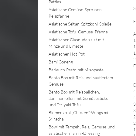
Patties
S
Asiatische Gemüse-Sprossen-
Reispfanne
F
Asiatische Seitan-Spitzkohl-Spieße
Asiatische Tofu-Gemüse-Pfanne
A
Asiatischer Glasnudelsalat mit
1
Minze und Limette
1
1
Asiatischer Hot Pot
2
Bami Goreng
F
Bärlauch Pesto mit Misopaste
Bento Box mit Reis und sautiertem
Gemüse
D
4
Bento Box mit Reisbällchen,
4
Sommerrollen mit Gemüsesticks
3
und Teriyaki-Tofu
3
Blumenkohl „Chicken“-Wings mit
2
Sriracha
2
Bowl mit Tempeh, Reis, Gemüse und
1
asiatischem Tahini-Dressing
1