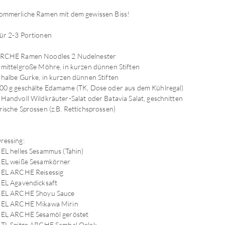
ommerliche Ramen mit dem gewissen Biss!
ür 2-3 Portionen
RCHE Ramen Noodles 2 Nudelnester
 mittelgroße Möhre, in kurzen dünnen Stiften
 halbe Gurke, in kurzen dünnen Stiften
00 g geschälte Edamame (TK, Dose oder aus dem Kühlregal)
 Handvoll Wildkräuter-Salat oder Batavia Salat, geschnitten
rische Sprossen (z.B. Rettichsprossen)
ressing:
 EL helles Sesammus (Tahin)
 EL weiße Sesamkörner
 EL ARCHE Reisessig
 EL Agavendicksaft
 EL ARCHE Shoyu Sauce
 EL ARCHE Mikawa Mirin
 EL ARCHE Sesamöl geröstet
 TL-Spitze ARCHE Sambal Oelek