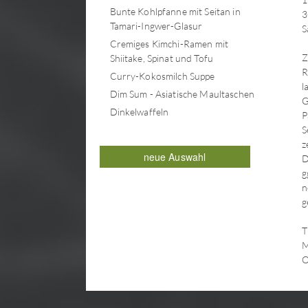
Bunte Kohlpfanne mit Seitan in
3
Tamari-Ingwer-Glasur
S
Cremiges Kimchi-Ramen mit
Z
Shiitake, Spinat und Tofu
R
Curry-Kokosmilch Suppe
l
Dim Sum - Asiatische Maultaschen
G
Dinkelwaffeln
P
Erdbeer-Bananen-Brot
S
z
Erdbeer-Kokoscreme-Torte
neue Auswahl
D
Erdbeer-Pfannkuchen mit
g
Kokoscreme und Schokosauce
n
Erdbeer-Vanille-Marmelade
g
Erdbeermarmelade
T
Fenchel-Gemüsepfanne
M
indonesischer Art
O
Frucht-Törtchen
Frühlingsrollen mit Karotten-
Lauch-Ananas Füllung