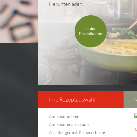
Herunterladen.
zu den
Rezeptkarten
Ihre Rezeptauswahl
A
Aprikosencreme
Aprikosenmarmelade
R
Asia Burger mit Kichererbsen-