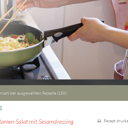
Sprossenfrische
Keimgerät
Sprossenfrische von Arche 
dem kleinen ...
zum Kochzubehör
nzahl der ausgewählten Rezepte (158)
amen-Salat mit Sesamdressing
Rezept druck