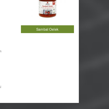
Sambal Oelek
em
l