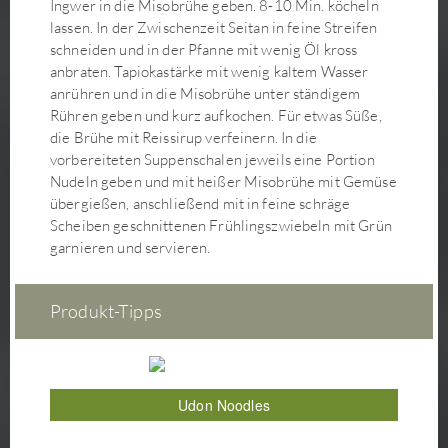
Ingwer in die Misobrühe geben. 8-10 Min. köcheln
Kokos-Matcha-Makronen
lassen. In der Zwischenzeit Seitan in feine Streifen
schneiden und in der Pfanne mit wenig Öl kross
Kokosmilchreis mit Mango und karamelliger Kokossauce
anbraten. Tapiokastärke mit wenig kaltem Wasser
Koreanische Glasnudelpfanne Japchae
anrühren und in die Misobrühe unter ständigem
Körnerbrötchen (mit Hefe)
Rühren geben und kurz aufkochen. Für etwas Süße,
Korokke– japanische Kroketten
die Brühe mit Reissirup verfeinern. In die
vorbereiteten Suppenschalen jeweils eine Portion
Kürbis-Brioche
Nudeln geben und mit heißer Misobrühe mit Gemüse
Kürbis-Flammkuchen mit Grünkohl-Lauch-Salat
übergießen, anschließend mit in feine schräge
Kürbis-Misosuppe
Scheiben geschnittenen Frühlingszwiebeln mit Grün
Kürbisaufstrich
garnieren und servieren.
Lauchgemüse mit veganer Sauce Bèarnaise
Lebkuchen
Produkt-Tipps
Linsenbraten mit Pflaumen
Maiskölbchen-Frites
Maki Sushi
Mango Sweet Chili Rolls
Udon Noodles
Matcha Latte