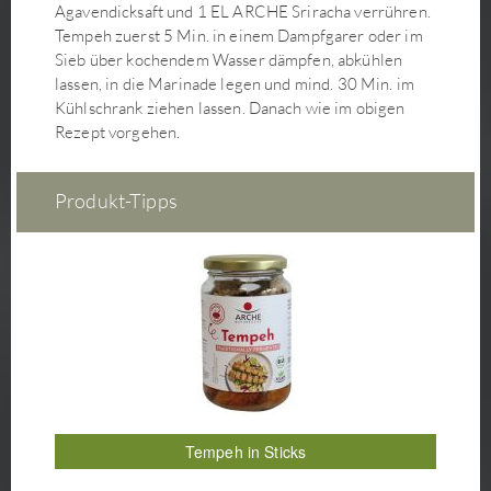
Matcha Smoothie
Agavendicksaft und 1 EL ARCHE Sriracha verrühren.
Tempeh zuerst 5 Min. in einem Dampfgarer oder im
Matcha-Energie-Kugeln
Sieb über kochendem Wasser dämpfen, abkühlen
Matcha-Grüntee-Eis
lassen, in die Marinade legen und mind. 30 Min. im
Milchreis mit Kirschen-Ingwer-Kompott
Kühlschrank ziehen lassen. Danach wie im obigen
Miso Kraftbrühe mit Shiitake Pilzen, Wakame,
Rezept vorgehen.
Mungobohnen-Keimlingen und Tofu
Misosuppe
Produkt-Tipps
Misosuppe mit Udon
Nachos mit Grünem und Rotem Chili-Dip
Nasi Goreng Reispfanne mit Sambal Oelek
Nori-Chips
Pak Choi Gemüsepfanne mit Sojabohnen-Keimlingen
Pflaumen-Zimt-Aufstrich
Pilzpfanne mit Seitanstreifen
Poke Bowl mit knusprigem Ingwer-Tofu
Quark-Sahne-Creme für Tortenbeläge
Tempeh in Sticks
Quitten-Apfel-Aufstrich