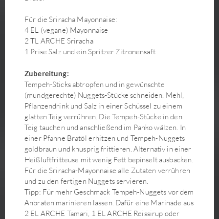
Kokos-Matcha-Makronen
Für die Sriracha Mayonnaise:
Kokosmilchreis mit Mango und karamelliger Kokossauce
4 EL (vegane) Mayonnaise
Koreanische Glasnudelpfanne Japchae
2 TL ARCHE Sriracha
1 Prise Salz und ein Spritzer Zitronensaft
Körnerbrötchen (mit Hefe)
Korokke– japanische Kroketten
Zubereitung:
Kürbis-Brioche
Tempeh-Sticks abtropfen und in gewünschte
Kürbis-Flammkuchen mit Grünkohl-Lauch-Salat
(mundgerechte) Nuggets-Stücke schneiden. Mehl,
Kürbis-Misosuppe
Pflanzendrink und Salz in einer Schüssel zu einem
glatten Teig verrühren. Die Tempeh-Stücke in den
Kürbisaufstrich
Teig tauchen und anschließend im Panko wälzen. In
Lauchgemüse mit veganer Sauce Bèarnaise
einer Pfanne Bratöl erhitzen und Tempeh-Nuggets
Lebkuchen
goldbraun und knusprig frittieren. Alternativ in einer
Linsenbraten mit Pflaumen
Heißluftfritteuse mit wenig Fett bepinselt ausbacken.
Für die Sriracha-Mayonnaise alle Zutaten verrühren
Maiskölbchen-Frites
und zu den fertigen Nuggets servieren.
Maki Sushi
Tipp: Für mehr Geschmack Tempeh-Nuggets vor dem
Mango Sweet Chili Rolls
Anbraten marinieren lassen. Dafür eine Marinade aus
Matcha Latte
2 EL ARCHE Tamari, 1 EL ARCHE Reissirup oder