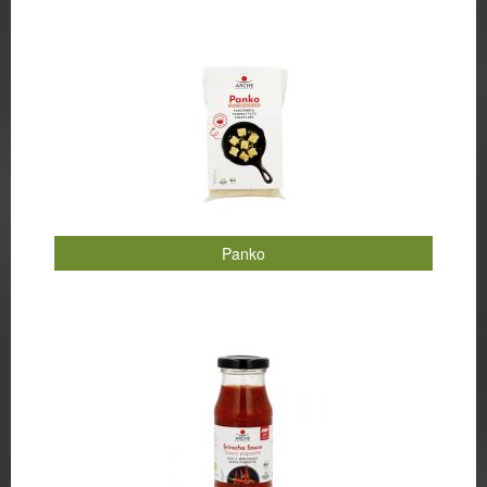
Ramen-Salat mit Sesamdressing
Rhabarberkuchen
Risotto mit Shiitake und winterlichem Rettich-Apfel-
Wakame-Salat
Rote Bete Curry
Rote-Beete-Birne-Granatapfel-Salat mit karamellisierten
Walnüssen
Rotkohl-Möhren-Coleslaw mit asiatischem Ingwer-
Dressing
Panko
Rotkohl-Steaks mit Kräuter-Panko
Rucolasalat mit Orangendressing
Salatwraps mit Glasnudeln
Sauerteigbrot ohne Hefe
Scharfe Gemüse-Pfanne
Scharfe Sambal-Sauce zu gebratenem Tempeh
Scharfe Udon-Tofu-Suppe
Schneller Apfelkuchen