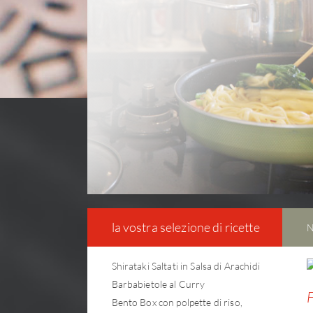
la vostra selezione di ricette
N
Shirataki Saltati in Salsa di Arachidi
Barbabietole al Curry
F
Bento Box con polpette di riso,