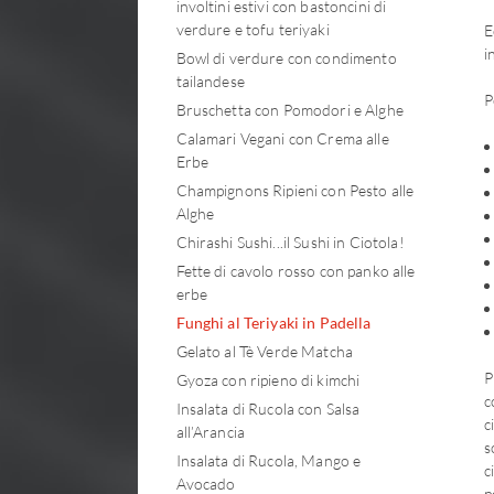
involtini estivi con bastoncini di
verdure e tofu teriyaki
E
i
Bowl di verdure con condimento
tailandese
P
Bruschetta con Pomodori e Alghe
Calamari Vegani con Crema alle
Erbe
Champignons Ripieni con Pesto alle
Alghe
Chirashi Sushi...il Sushi in Ciotola!
Fette di cavolo rosso con panko alle
erbe
Funghi al Teriyaki in Padella
Gelato al Tè Verde Matcha
P
Gyoza con ripieno di kimchi
c
Insalata di Rucola con Salsa
c
all’Arancia
s
Insalata di Rucola, Mango e
c
Avocado
p