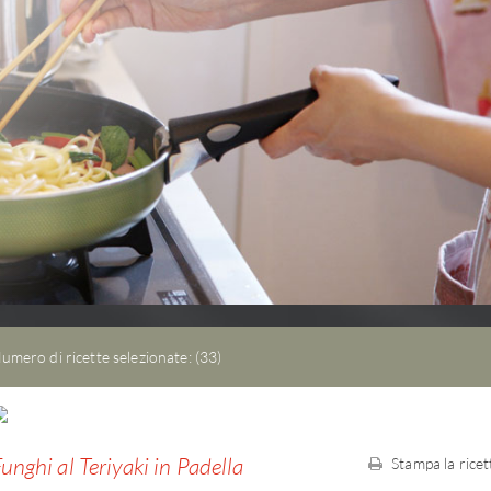
Grattugia per zenze
Lo zenzero è una spezia mo
amata nella cucina ...
Agli utensili da cucina
umero di ricette selezionate: (33)
unghi al Teriyaki in Padella
Stampa la ricet