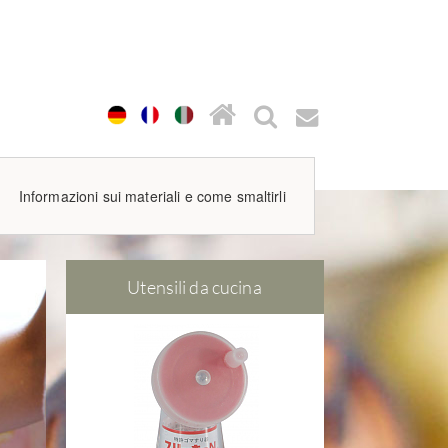
Informazioni sui materiali e come smaltirli
Utensili da cucina
Utensil