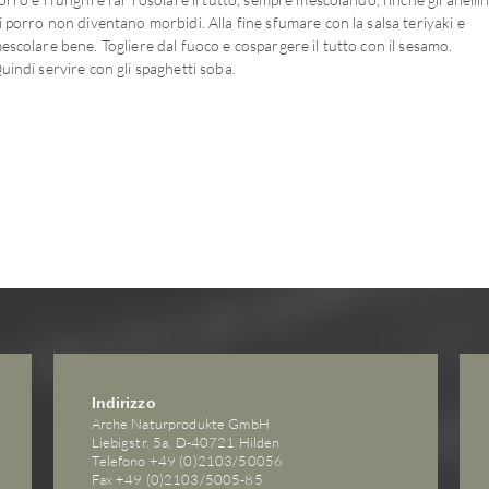
i porro non diventano morbidi. Alla fine sfumare con la salsa teriyaki e
escolare bene. Togliere dal fuoco e cospargere il tutto con il sesamo.
uindi servire con gli spaghetti soba.
Indirizzo
Arche Naturprodukte GmbH
Liebigstr. 5a, D-40721 Hilden
Telefono +49 (0)2103/50056
Fax +49 (0)2103/5005-85