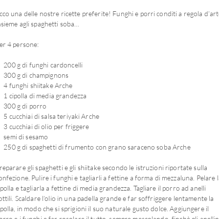
cco una delle nostre ricette preferite! Funghi e porri conditi a regola d’ar
nsieme agli spaghetti soba…
er 4 persone:
200 g di funghi cardoncelli
300 g di champignons
4 funghi shiitake Arche
1 cipolla di media grandezza
300 g di porro
5 cucchiai di salsa teriyaki Arche
3 cucchiai di olio per friggere
semi di sesamo
250 g di spaghetti di frumento con grano saraceno soba Arche
reparare gli spaghetti e gli shiitake secondo le istruzioni riportate sulla
onfezione. Pulire i funghi e tagliarli a fettine a forma di mezzaluna. Pelare 
ipolla e tagliarla a fettine di media grandezza. Tagliare il porro ad anelli
ottili. Scaldare l’olio in una padella grande e far soffriggere lentamente la
ipolla, in modo che si sprigioni il suo naturale gusto dolce. Aggiungere il
orro e i funghi e far rosolare il tutto, sempre mescolando, finchè gli anellin