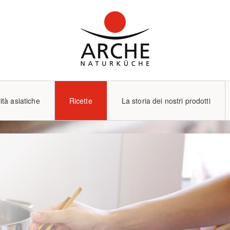
ità asiatiche
Ricette
La storia dei nostri prodotti
Utensili da cucina