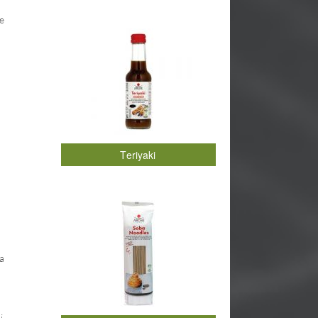
te
Teriyaki
la
i