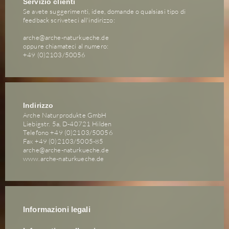
Servizio clienti
Se avete suggerimenti, idee, domande o qualsiasi tipo di
feedback scriveteci all'indirizzo:
arche@arche-naturkueche.de
oppure chiamateci al numero:
+49 (0)2103/50056
Indirizzo
Arche Naturprodukte GmbH
Liebigstr. 5a, D-40721 Hilden
Telefono +49 (0)2103/50056
Fax +49 (0)2103/5005-85
arche@arche-naturkueche.de
www.arche-naturkueche.de
Informazioni legali