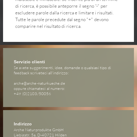
di ricerca, è possibile anteporre il segno “-" per
escludere parole dalla ricerca e limitare i risultati.
Tutte le parole precedute dal segno "+" devono
comparire nel risultato di ricerca.
Servizio clienti
Se avete suggerimenti, idee, domande o qualsiasi tipo di
feedback scriveteci all'indirizzo:
arche@arche-naturkueche.de
oppure chiamateci al numero:
+49 (0)2103/50056
Indirizzo
Arche Naturprodukte GmbH
Liebigstr. 5a, D-40721 Hilden