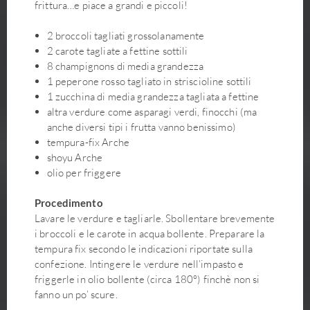
frittura…e piace a grandi e piccoli!
2 broccoli tagliati grossolanamente
2 carote tagliate a fettine sottili
8 champignons di media grandezza
1 peperone rosso tagliato in striscioline sottili
1 zucchina di media grandezza tagliata a fettine
altra verdure come asparagi verdi, finocchi (ma
anche diversi tipi i frutta vanno benissimo)
tempura-fix Arche
shoyu Arche
olio per friggere
Procedimento
Lavare le verdure e tagliarle. Sbollentare brevemente
i broccoli e le carote in acqua bollente. Preparare la
tempura fix secondo le indicazioni riportate sulla
confezione. Intingere le verdure nell’impasto e
friggerle in olio bollente (circa 180°) finchè non si
fanno un po’ scure.