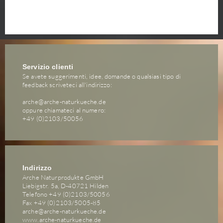
Servizio clienti
Se avete suggerimenti, idee, domande o qualsiasi tipo di
feedback scriveteci all'indirizzo:
arche@arche-naturkueche.de
oppure chiamateci al numero:
+49 (0)2103/50056
Indirizzo
Arche Naturprodukte GmbH
Liebigstr. 5a, D-40721 Hilden
Telefono +49 (0)2103/50056
Fax +49 (0)2103/5005-85
arche@arche-naturkueche.de
www.arche-naturkueche.de