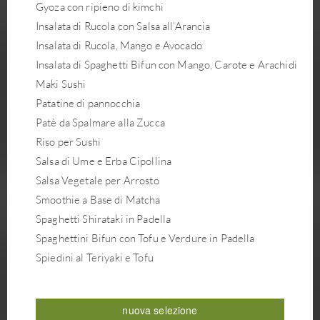
Gyoza con ripieno di kimchi
Insalata di Rucola con Salsa all’Arancia
Insalata di Rucola, Mango e Avocado
Insalata di Spaghetti Bifun con Mango, Carote e Arachidi
Maki Sushi
Patatine di pannocchia
Patè da Spalmare alla Zucca
Riso per Sushi
Salsa di Ume e Erba Cipollina
Salsa Vegetale per Arrosto
Smoothie a Base di Matcha
Spaghetti Shirataki in Padella
Spaghettini Bifun con Tofu e Verdure in Padella
Spiedini al Teriyaki e Tofu
Spiedini di Verdure e Tofu con Salsa di Miso
Tempura di Verdure
nuova selezione
Tofu Fritto con Funghi e Spinaci al Sesamo