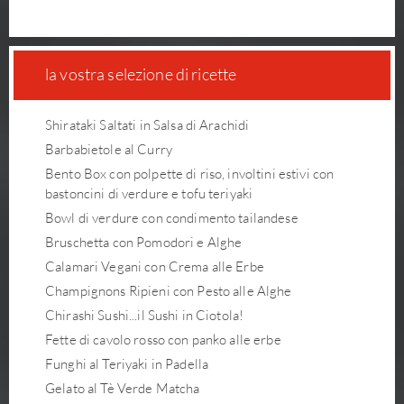
la vostra selezione di ricette
Shirataki Saltati in Salsa di Arachidi
Barbabietole al Curry
Bento Box con polpette di riso, involtini estivi con
bastoncini di verdure e tofu teriyaki
Bowl di verdure con condimento tailandese
Bruschetta con Pomodori e Alghe
Calamari Vegani con Crema alle Erbe
Champignons Ripieni con Pesto alle Alghe
Chirashi Sushi...il Sushi in Ciotola!
Fette di cavolo rosso con panko alle erbe
Funghi al Teriyaki in Padella
Gelato al Tè Verde Matcha