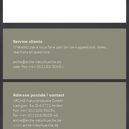
Service clients
N'hésitez pas à nous faire part de vos suggestions, idées,
réactions et questions:
arche@arche-naturkueche.de
oder Fon +49 (0)2103/50056
Adresse postale / contact
ARCHE Naturprodukte GmbH
Liebigstr. 5a, D-40721 Hilden
Fon +49 (0)2103/50056
Fax +49 (0)2103/5005-85
arche@arche-naturkueche.de
www.arche-naturkueche.de