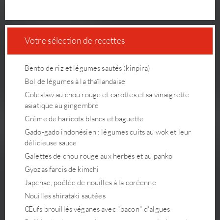
Votre sélection de recettes
Bento de riz et légumes sautés (kinpira)
Bol de légumes à la thaïlandaise
Coleslaw au chou rouge et carottes et sa vinaigrette
asiatique au gingembre
Crème de haricots blancs et baguette
Gado-gado indonésien : légumes cuits au wok et leur
délicieuse sauce
Galettes de chou rouge aux herbes et au panko
Gyozas farcis de kimchi
Japchae, poêlée de nouilles à la coréenne
Nouilles shirataki sautées
Œufs brouillés véganes avec "bacon" d'algues