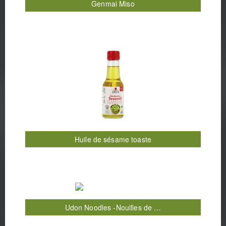
Genmai Miso
Huile de sésame toaste
Udon Noodles -Nouilles de …