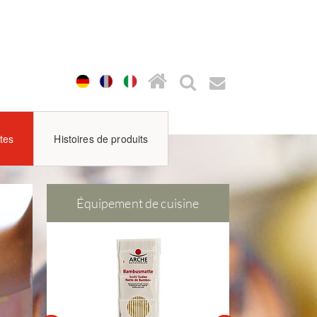
tes
Histoires de produits
ne
Équipement de cuisine
Équipeme