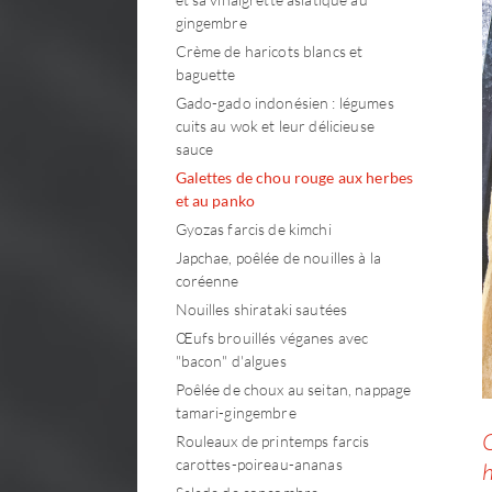
gingembre
Crème de haricots blancs et
baguette
Gado-gado indonésien : légumes
cuits au wok et leur délicieuse
sauce
Galettes de chou rouge aux herbes
et au panko
Gyozas farcis de kimchi
Japchae, poêlée de nouilles à la
coréenne
Nouilles shirataki sautées
Œufs brouillés véganes avec
"bacon" d'algues
Poêlée de choux au seitan, nappage
tamari-gingembre
G
Rouleaux de printemps farcis
carottes-poireau-ananas
h