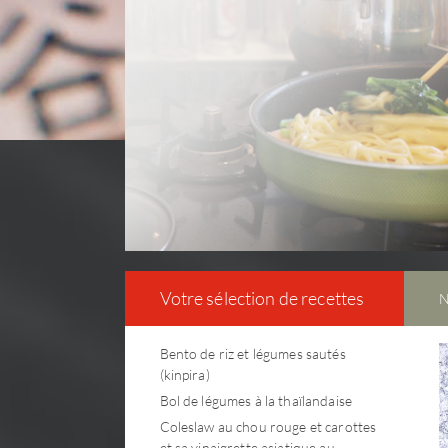
Votre sélection de recettes
N
Bento de riz et légumes sautés
(kinpira)
Bol de légumes à la thaïlandaise
Coleslaw au chou rouge et carottes
et sa vinaigrette asiatique au