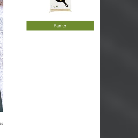
Panko
es