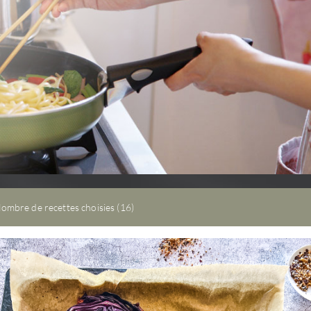
Râpe à gingembre
Le gingembre est une épice
populaire dans la ...
Voici l'équipement de cui
ombre de recettes choisies (16)