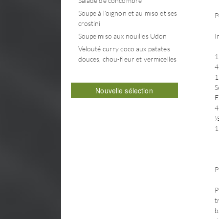
Salade de concombre
Soupe à l’oignon et au miso et ses
P
crostini
Soupe miso aux nouilles Udon
I
Velouté curry coco aux patates
1
douces, chou-fleur et vermicelles
4
1
S
Nouvelle sélection
E
4
½
1
P
P
t
b