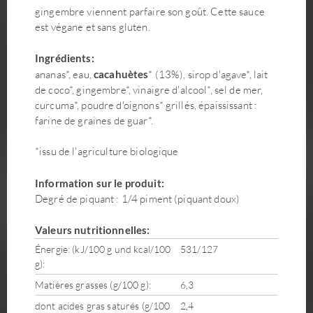
gingembre viennent parfaire son goût. Cette sauce
est végane et sans gluten.
Ingrédients:
ananas*, eau,
cacahuètes
* (13%), sirop d'agave*, lait
de coco*, gingembre*, vinaigre d'alcool*, sel de mer,
curcuma*, poudre d'oignons* grillés, épaississant :
farine de graines de guar*.
*issu de l'agriculture biologique
Information sur le produit:
Degré de piquant : 1/4 piment (piquant doux)
Valeurs nutritionnelles:
Énergie: (kJ/100 g und kcal/100
531/127
g):
Matières grasses (g/100 g):
6,3
dont acides gras saturés (g/100
2,4