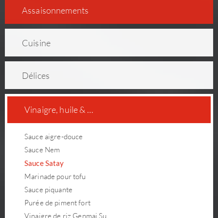
As­sai­son­ne­ments
Cuisine
Délices
Vinaigre, huile & …
Sauce aigre-douce
Sauce Nem
Sauce Satay
Marinade pour tofu
Sauce piquante
Purée de piment fort
Vinaigre de riz Genmai Su