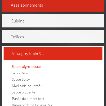
As­sai­son­ne­ments
Cuisine
Délices
Vinaigre, huile & …
Sauce aigre-douce
Sauce Nem
Sauce Satay
Marinade pour tofu
Sauce piquante
Purée de piment fort
Vinaigre de riz Genmai Su