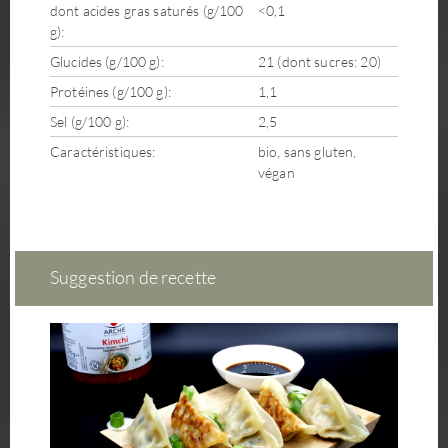
dont acides gras saturés (g/100
<0,1
g):
Glucides (g/100 g):
21 (dont sucres: 20)
Protéines (g/100 g):
1,1
Sel (g/100 g):
2,5
Caractéristiques:
bio, sans gluten,
végan
Suggestion de recette