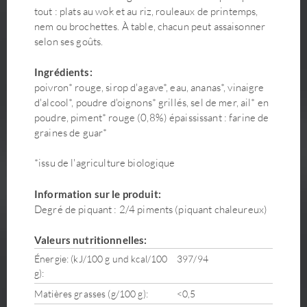
tout : plats au wok et au riz, rouleaux de printemps,
nem ou brochettes. À table, chacun peut assaisonner
selon ses goûts.
Ingrédients:
poivron* rouge, sirop d'agave*, eau, ananas*, vinaigre
d'alcool*, poudre d'oignons* grillés, sel de mer, ail* en
poudre, piment* rouge (0,8%) épaississant : farine de
graines de guar*
*issu de l'agriculture biologique
Information sur le produit:
Degré de piquant : 2/4 piments (piquant chaleureux)
Valeurs nutritionnelles:
Énergie: (kJ/100 g und kcal/100
397/94
g):
Matières grasses (g/100 g):
<0,5