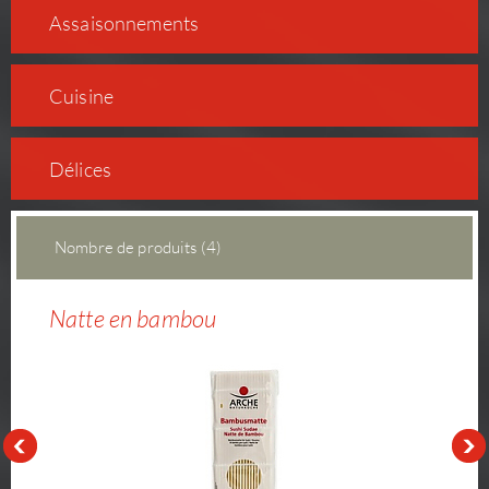
As­sai­son­ne­ments
Cuisine
Délices
Nombre de produits (4)
Natte en bambou