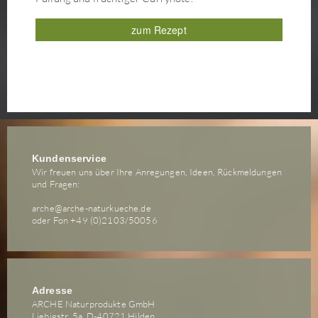
zum Rezept
Kundenservice
Wir freuen uns über Ihre Anregungen, Ideen, Rückmeldungen
und Fragen:
arche@arche-naturkueche.de
oder Fon +49 (0)2103/50056
Adresse
ARCHE Naturprodukte GmbH
Liebigstr. 5a, D-40721 Hilden