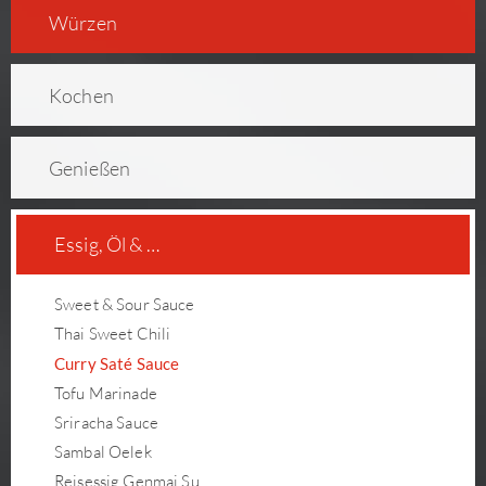
Würzen
Kochen
Genießen
Essig, Öl & …
Sweet & Sour Sauce
Thai Sweet Chili
Curry Saté Sauce
Tofu Marinade
Sriracha Sauce
Sambal Oelek
Reisessig Genmai Su