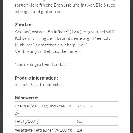
sorgen viele frische Erdnüsse und Ingwer. Die Sauce
ist vegan und glutenfrei.
Zutaten:
Ananas*, Wasser,
Erdnüsse
* (13%), Agavendicksaft*,
Kokosmilch*, Ingwer*, Branntweinessig*, Meersalz,
Kurkuma*, geröstetes Zwiebelpulver*,
Verdickungsmittel: Guarkernmehl*
*aus ökologischem Landbau
Produktinformation:
Schärfe-Grad: mild-scharf
Nährwerte:
Energie: (kJ/100 g und kcal/100
531/127
g):
Fett (g/100 g):
6,3
gesättigte Fettsäuren (g/100 g):
2,4