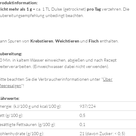
roduktinformation:
icht mehr als 1 g
= ca. 1 TL Dulse (getrocknet)
pro Tag
verzehren. Die
ubereitungsempfehlung unbedingt beachten.
ann Spuren von
Krebstieren
,
Weichtieren
und
Fisch
enthalten.
ubereitung:
0 Min. in kaltem Wasser einweichen, abgießen und nach Rezept
eiterverarbeiten. (Einweichwasser dabei nicht verwenden).
itte beachten Sie die Verbraucherinformationen unter "
Über
eeresalgen
"!
ährwerte:
nergie: (kJ/100 g und kcal/100 g):
937/224
ett (g/100 g):
0,5
esättigte Fettsäuren (g/100 g):
0,1
ohlenhydrate (g/100 g):
21 (davon Zucker: < 0,5)