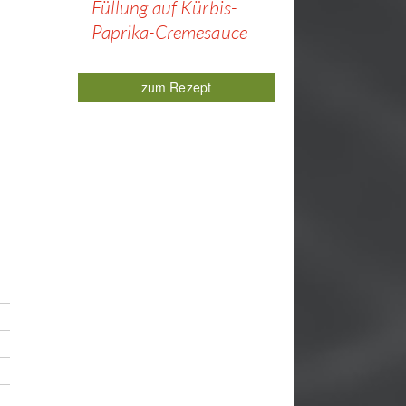
Füllung auf Kürbis-
Paprika-Cremesauce
zum Rezept