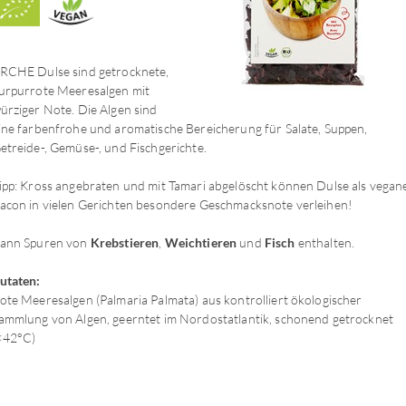
RCHE Dulse sind getrocknete,
urpurrote Meeresalgen mit
ürziger Note. Die Algen sind
ine farbenfrohe und aromatische Bereicherung für Salate, Suppen,
etreide-, Gemüse-, und Fischgerichte.
ipp: Kross angebraten und mit Tamari abgelöscht können Dulse als vegan
acon in vielen Gerichten besondere Geschmacksnote verleihen!
ann Spuren von
Krebstieren
,
Weichtieren
und
Fisch
enthalten.
utaten:
ote Meeresalgen (Palmaria Palmata) aus kontrolliert ökologischer
ammlung von Algen, geerntet im Nordostatlantik, schonend getrocknet
<42°C)