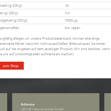
iweiß (g/100 g):
18
alz (g/100 g):
4,4
odgehalt (g/100 g):
9000 µg
igenschaften:
bio, vegan
orgfältig pflegen wir unsere Produktdatenbank, können allerdings
ereinzelte Fehler natürlich nicht ausschließen. Bitte schauen Sie immer
uch auf die Angaben auf dem jeweiligen Produkt. Wir sind dankbar, wenn
ie uns auf Unstimmigkeiten aufmerksam machen!
zum Shop
Adresse
ARCHE Naturprodukte GmbH