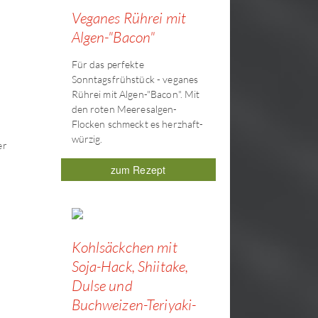
Veganes Rührei mit
Algen-"Bacon"
Für das perfekte
Sonntagsfrühstück - veganes
Rührei mit Algen-"Bacon". Mit
den roten Meeresalgen-
Flocken schmeckt es herzhaft-
würzig.
er
zum Rezept
Kohlsäckchen mit
Soja-Hack, Shiitake,
Dulse und
Buchweizen-Teriyaki-