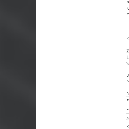
P
N
Z
K
Z
1
w
B
M
N
E
F
g
K