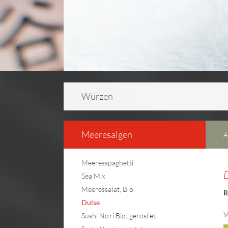
Würzen
Meeresalgen
A
Meeresspaghetti
Sea Mix
Meeressalat, Bio
R
Dulse
V
Sushi Nori Bio, geröstet