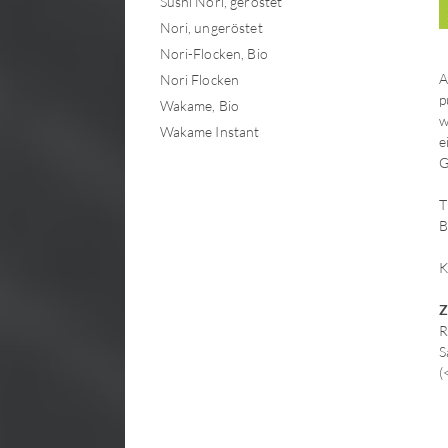
Sushi Nori, geröstet
Nori, ungeröstet
Nori-Flocken, Bio
A
Nori Flocken
p
Wakame, Bio
w
Wakame Instant
e
G
T
B
K
Z
R
S
(