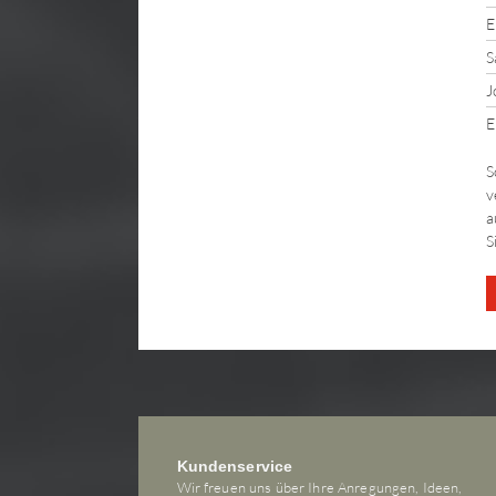
E
S
J
E
S
v
a
S
Kundenservice
Wir freuen uns über Ihre Anregungen, Ideen,