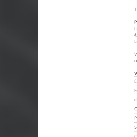
T
P
f
é
t
V
c
V
É
M
d
G
P
S
C