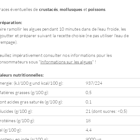
races éventuelles de
crustacés
,
mollusques
et
poissons
.
réparation:
aire ramollir les algues pendant 10 minutes dans de l'eau froide, les
goutter et préparer suivant la recette choisie (ne pas utiliser l'eau de
rempage).
euillez impérativement consulter nos informations pour les
onsommateurs sous "
Informations sur les algues
" !
aleurs nutritionnelles:
nergie: (kJ/100 g und kcal/100 g):
937/224
atières grasses (g/100 g):
0,5
ont acides gras saturés (g/100 g):
0,1
lucides (g/100 g):
21 (dont sucres: <0,5)
rotéines (g/100 g):
18
el (g/100 g):
4,4
ontenu en iode (g/100 g):
9000 µg