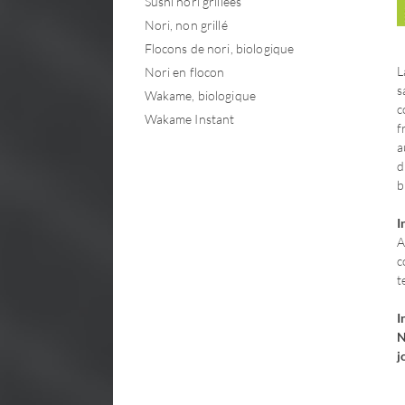
Sushi nori grillées
Nori, non grillé
Flocons de nori, biologique
L
Nori en flocon
s
Wakame, biologique
c
Wakame Instant
f
a
d
b
I
A
c
t
I
N
j