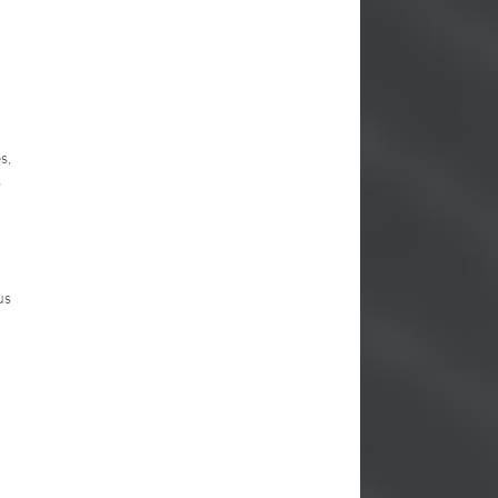
s,
s
us