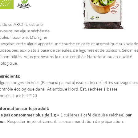
a dulse ARCHE est une
avoureuse algue séchée de
ouleur pourpre. D'origine
rançaise, cette algue apporte une touche colorée et aromatique aux salade
ux soupes, aux plats à base de céréales, de légumes et de poisson. Selon le
isponibilités, nous proposons la dulse certifiée Naturland ou en qualité
iologique.
ngrédients:
lgues rouges séchées (Palmaria palmata) issues de cueillettes sauvages so
ontrôle écologique dans l'Atlantique Nord-Est, séchées à basse
empérature (<42°C)
nformation sur le produit:
e pas consommer plus de 1 g
= 1 cuillères à café de dulse (séchée)
par
our
. Respecter impérativement la recommandation de préparation.