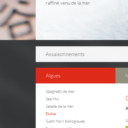
raffiné venu de la mer
As­sai­son­ne­ments
Algues
N
Spaghetti de mer
Sea Mix
Salade de la mer
A
Dulse
U
Sushi Nori biologiques