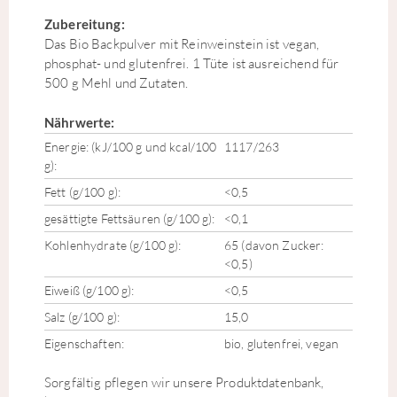
Zubereitung:
Das Bio Backpulver mit Reinweinstein ist vegan,
phosphat- und glutenfrei. 1 Tüte ist ausreichend für
500 g Mehl und Zutaten.
Nährwerte:
Energie: (kJ/100 g und kcal/100
1117/263
g):
Fett (g/100 g):
<0,5
gesättigte Fettsäuren (g/100 g):
<0,1
Kohlenhydrate (g/100 g):
65 (davon Zucker:
<0,5)
Eiweiß (g/100 g):
<0,5
Salz (g/100 g):
15,0
Eigenschaften:
bio, glutenfrei, vegan
Sorgfältig pflegen wir unsere Produktdatenbank,