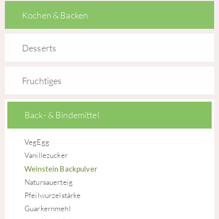
Kochen & Backen
Desserts
Fruchtiges
Back- & Bindemittel
VegEgg
Vanillezucker
Weinstein Backpulver
Natursauerteig
Pfeilwurzelstärke
Guarkernmehl