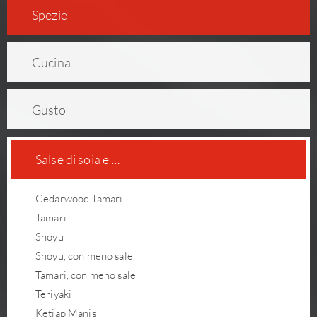
Spezie
Cucina
Gusto
Salse di soia e …
Cedarwood Tamari
Tamari
Shoyu
Shoyu, con meno sale
Tamari, con meno sale
Teriyaki
Ketjap Manis