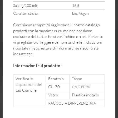
Sale (g/100 ml):
16,5
Caratteristiche:
bio, Vegan
Cerchiamo sempre di aggiornare il nostro catalogo
prodotti con la massima cura, ma non possiamo
escludere del tutto che si verifichino errori. Pertanto
vi preghiamo di leggere sempre anche le indicazioni
riportate in etichetta e di informarci se riscontrate
inesattezze.
Informazioni sul prodotto:
Verifica le
Tappo
Barattolo
disposizioni del
GL 70
C/LDPE 90
tuo Comune
Vetro
Plastica/metallo
RACCOLTA DIFFERENZIATA