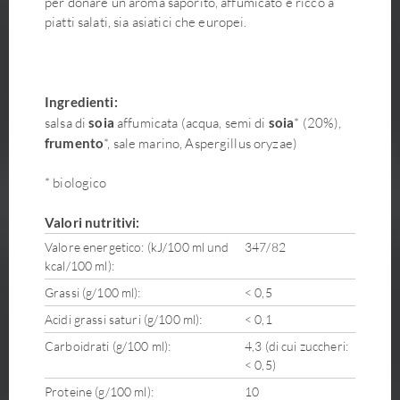
per donare un aroma saporito, affumicato e ricco a
piatti salati, sia asiatici che europei.
Ingredienti:
salsa di
soia
affumicata (acqua, semi di
soia
* (20%),
frumento
*, sale marino, Aspergillus oryzae)
* biologico
Valori nutritivi:
Valore energetico: (kJ/100 ml und
347/82
kcal/100 ml):
Grassi (g/100 ml):
< 0,5
Acidi grassi saturi (g/100 ml):
< 0,1
Carboidrati (g/100 ml):
4,3 (di cui zuccheri:
< 0,5)
Proteine (g/100 ml):
10