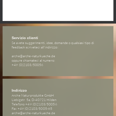
Servizio clienti
Se avete suggerimenti, idee, domande o qualsiasi tipo di
feedback scriveteci all'indirizzo:
arche@arche-naturkueche.de
oppure chiamateci al numero:
+49 (0)2103/50056
Indirizzo
Arche Naturprodukte GmbH
Liebigstr. 5a, D-40721 Hilden
Telefono +49 (0)2103/50056
Fax +49 (0)2103/5005-85
arche@arche-naturkueche.de