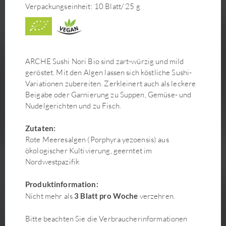
Verpackungseinheit: 10 Blatt/ 25 g
ARCHE Sushi Nori Bio sind zart-würzig und mild
geröstet. Mit den Algen lassen sich köstliche Sushi-
Variationen zubereiten. Zerkleinert auch als leckere
Beigabe oder Garnierung zu Suppen, Gemüse- und
Nudelgerichten und zu Fisch.
Zutaten:
Rote Meeresalgen (Porphyra yezoensis) aus
ökologischer Kultivierung, geerntet im
Nordwestpazifik
Produktinformation:
Nicht mehr als
3 Blatt pro Woche
verzehren.
Bitte beachten Sie die Verbraucherinformationen