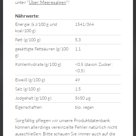
unter "
Über Meeresalgen
"!
Nährwerte:
Energie: (kJ/100 g und
1541/364
kcal/100 g):
Fett (g/100 g):
5,3
gesättigte Fettsäuren (g/100
1,1
g):
Kohlenhydrate (g/100 g):
<0,5 (davon Zucker:
<0,5)
Eiweiß (g/100 g):
49
Salz (g/100 g):
1,5
Jodgehalt (g/100 g):
5650 µg
Eigenschaften:
bio, vegan
Sorgfältig pflegen wir unsere Produktdatenbank,
können allerdings vereinzelte Fehler natürlich nicht
ausschließen. Bitte schauen Sie immer auch auf die