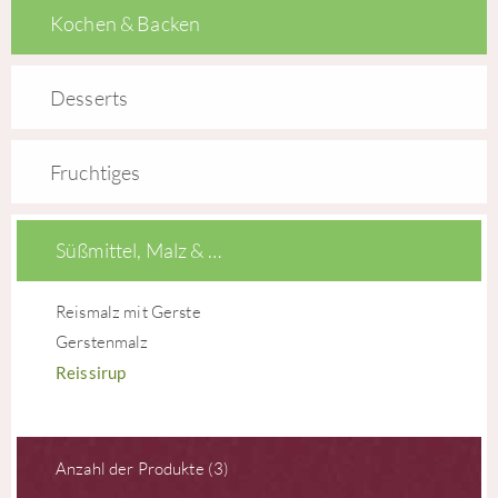
Kochen & Backen
Desserts
Fruchtiges
Süßmittel, Malz & …
Reismalz mit Gerste
Gerstenmalz
Reissirup
Anzahl der Produkte (3)