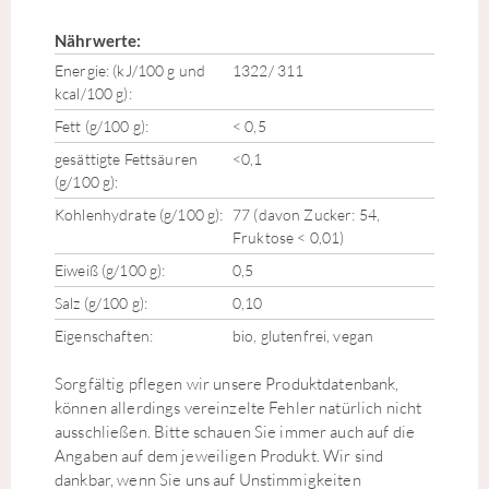
Nährwerte:
Energie: (kJ/100 g und
1322/ 311
kcal/100 g):
Fett (g/100 g):
< 0,5
gesättigte Fettsäuren
<0,1
(g/100 g):
Kohlenhydrate (g/100 g):
77 (davon Zucker: 54,
Fruktose < 0,01)
Eiweiß (g/100 g):
0,5
Salz (g/100 g):
0,10
Eigenschaften:
bio, glutenfrei, vegan
Sorgfältig pflegen wir unsere Produktdatenbank,
können allerdings vereinzelte Fehler natürlich nicht
ausschließen. Bitte schauen Sie immer auch auf die
Angaben auf dem jeweiligen Produkt. Wir sind
dankbar, wenn Sie uns auf Unstimmigkeiten