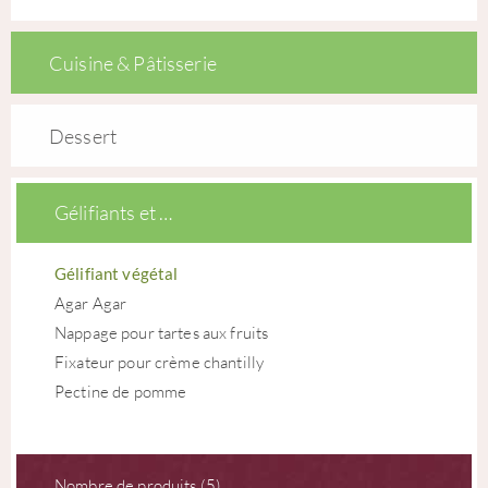
Cuisine & Pâtisserie
Dessert
Gélifiants et …
Gélifiant végétal
Agar Agar
Nappage pour tartes aux fruits
Fixateur pour crème chantilly
Pectine de pomme
Nombre de produits (5)