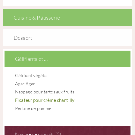
Cuisine & Pâtisserie
Dessert
Gélifiants et …
Gélifiant végétal
Agar Agar
Nappage pour tartes aux fruits
Fixateur pour crème chantilly
Pectine de pomme
Nombre de produits (5)