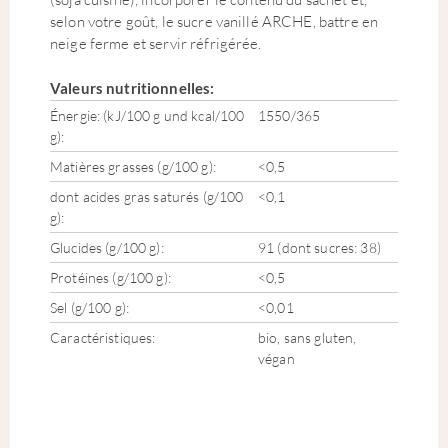
selon votre goût, le sucre vanillé ARCHE, battre en
neige ferme et servir réfrigérée.
Valeurs nutritionnelles:
Énergie: (kJ/100 g und kcal/100
1550/365
g):
Matières grasses (g/100 g):
<0,5
dont acides gras saturés (g/100
<0,1
g):
Glucides (g/100 g):
91 (dont sucres: 38)
Protéines (g/100 g):
<0,5
Sel (g/100 g):
<0,01
Caractéristiques:
bio, sans gluten,
végan