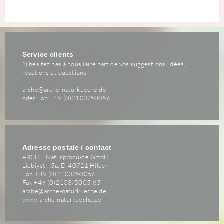
Service clients
N'hésitez pas à nous faire part de vos suggestions, idées,
réactions et questions:
arche@arche-naturkueche.de
oder Fon +49 (0)2103/50056
Adresse postale / contact
ARCHE Naturprodukte GmbH
Liebigstr. 5a, D-40721 Hilden
Fon +49 (0)2103/50056
Fax +49 (0)2103/5005-85
arche@arche-naturkueche.de
www.arche-naturkueche.de