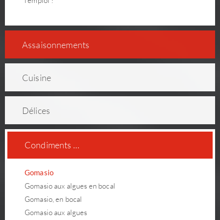
l'emploi !
As­sai­son­ne­ments
Cuisine
Délices
Condiments …
Gomasio
Gomasio aux algues en bocal
Gomasio, en bocal
Gomasio aux algues