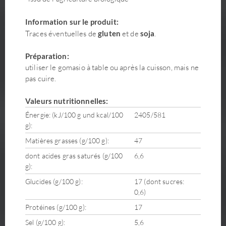
Information sur le produit:
Traces éventuelles de
gluten
et de
soja
.
Préparation:
utiliser le gomasio à table ou après la cuisson, mais ne
pas cuire.
Valeurs nutritionnelles:
Énergie: (kJ/100 g und kcal/100
2405/581
g):
Matières grasses (g/100 g):
47
dont acides gras saturés (g/100
6,6
g):
Glucides (g/100 g):
17 (dont sucres:
0,6)
Protéines (g/100 g):
17
Sel (g/100 g):
5,6