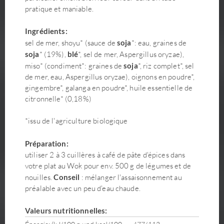
pratique et maniable.
Ingrédients:
sel de mer, shoyu* (sauce de
soja
*: eau, graines de
soja
* (19%),
blé
*, sel de mer, Aspergillus oryzae),
miso* (condiment*: graines de
soja
*, riz complet*, sel
de mer, eau, Aspergillus oryzae), oignons en poudre*,
gingembre*, galanga en poudre*, huile essentielle de
citronnelle* (0,18%)
*issu de l'agriculture biologique
Préparation:
utiliser 2 à 3 cuillères à café de pâte d'épices dans
votre plat au Wok pour env. 500 g de légumes et de
nouilles.
Conseil
: mélanger l'assaisonnement au
préalable avec un peu d'eau chaude.
Valeurs nutritionnelles: