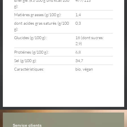
Énergie: (kJ/100 g und kcal/100
477/113
g):
Matières grasses (g/100 g):
1,4
dont acides gras saturés (g/100
0,3
g):
Glucides (g/100 g):
18 (dont sucres:
2,9)
Protéines (g/100 g):
6,8
Sel (g/100 g):
34,7
Caractéristiques:
bio, végan
Service clients