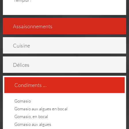
l'emploi !
As­sai­son­ne­ments
Cuisine
Délices
Condiments …
Gomasio
Gomasio aux algues en bocal
Gomasio, en bocal
Gomasio aux algues