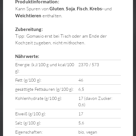
Produktinformation:
Kann Spuren von
Gluten
,
Soja
,
Fisch
,
Krebs-
und
Weichtieren
enthalten.
Zubereitung:
Tipp: Gomasio erst bei Tisch oder am Ende der
Kochzeit zugeben, nicht mitkochen.
Nährwerte:
Energie: (kJ/100 g und kcal/100
2370 / 573
g):
Fett (g/100 g):
46
gesättigte Fettsäuren (g/100 g):
6,5
Kohlenhydrate (g/100 g):
17 (davon Zucker:
0,6)
Eiweiß (g/100 g):
17
Salz (g/100 g):
5,6
Eigenschaften:
bio, vegan