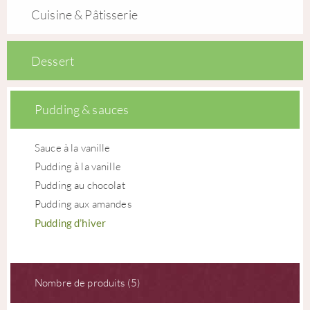
Cuisine & Pâtisserie
Dessert
Pudding & sauces
Sauce à la vanille
Pudding à la vanille
Pudding au chocolat
Pudding aux amandes
Pudding d’hiver
Nombre de produits (5)