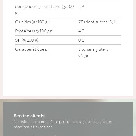
dont acides gras saturés (g/100
1,9
g):
Glucides (g/100 g):
75 (dont sucres: 3,1)
Protéines (g/100 g):
4,7
Sel (g/100 g):
0,1
Caractéristiques:
bio, sans gluten,
végan
Service clients
N'hésitez pas à nous faire part de vos suggestions, idées,
réactions et questions: