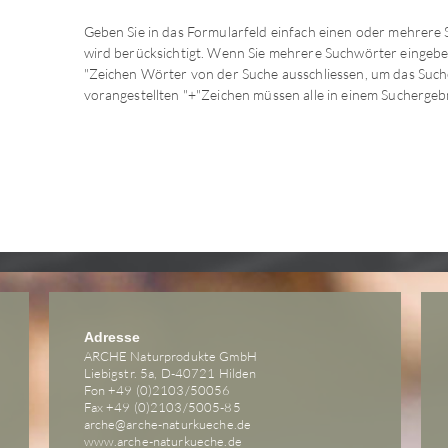
Geben Sie in das Formularfeld einfach einen oder mehrere 
wird berücksichtigt. Wenn Sie mehrere Suchwörter eingeben
"Zeichen Wörter von der Suche ausschliessen, um das Suc
vorangestellten "+"Zeichen müssen alle in einem Sucherge
Adresse
ARCHE Naturprodukte GmbH
Liebigstr. 5a, D-40721 Hilden
Fon +49 (0)2103/50056
Fax +49 (0)2103/5005-85
arche@arche-naturkueche.de
www.arche-naturkueche.de