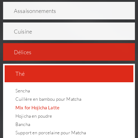
As­sai­son­ne­ments
Cuisine
Délices
Thé
Sencha
Cuillère en bambou pour Matcha
Mix for Hojicha Latte
Hojicha en poudre
Bancha
Support en porcelaine pour Matcha