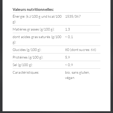
Valeurs nutritionnelles:
Énergie: (kJ/100 g und kcal/100
1535/367
g):
Matières grasses (g/100 g):
1,3
dont acides gras saturés (g/100
< 0,1
g):
Glucides (g/100 g):
80 (dont sucres: 66)
Protéines (g/100 g):
5,9
Sel (g/100 g):
< 0,9
Caractéristiques:
bio, sans gluten,
végan