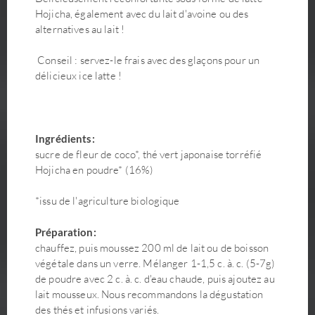
Hojicha, également avec du lait d'avoine ou des
alternatives au lait !
Conseil : servez-le frais avec des glaçons pour un
délicieux ice latte !
Ingrédients:
sucre de fleur de coco*, thé vert japonaise torréfié
Hojicha en poudre* (16%)
*issu de l'agriculture biologique
Préparation:
chauffez, puis moussez 200 ml de lait ou de boisson
végétale dans un verre. Mélanger 1-1,5 c. à. c. (5-7g)
de poudre avec 2 c. à. c. d'eau chaude, puis ajoutez au
lait mousseux. Nous recommandons la dégustation
des thés et infusions variés.